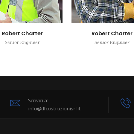
Robert Charter
Robert Charter
Senior Engineer
Senior Engineer
Scrivici a:
info@dfcostruzionisrl.it