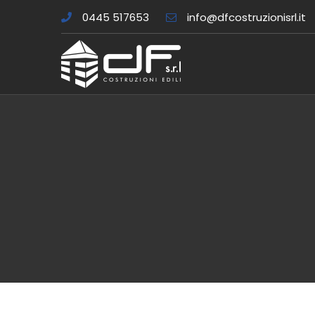
0445 517653
info@dfcostruzionisrl.it